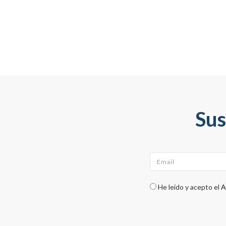
Sus
Email
*
Check legal
*
He leído y acepto el
A