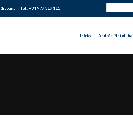
 (España) |
Tel.: +34 977 317 111
Inicio
Andrés Pintalub