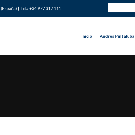
 (España) |
Tel.: +34 977 317 111
Inicio
Andrés Pintalub