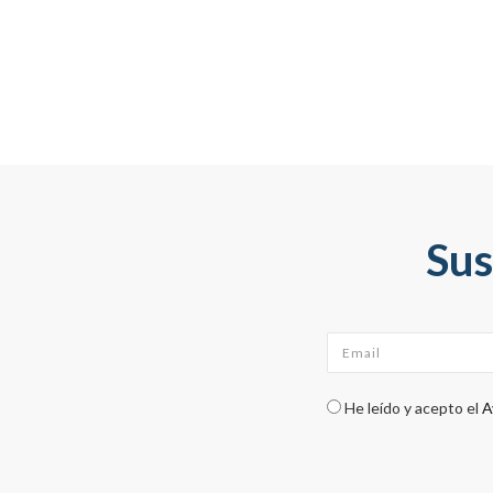
Sus
Email
*
Check legal
*
He leído y acepto el
A