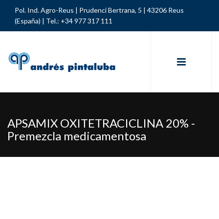
Pol. Ind. Agro-Reus | Prudenci Bertrana, 5 | 43206 Reus
(España) |
Tel.: +34 977 317 111
APSAMIX OXITETRACICLINA 20% -
Premezcla medicamentosa