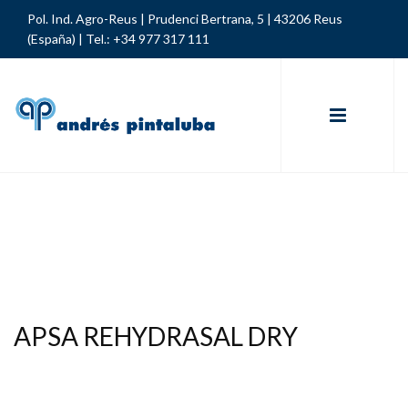
Pol. Ind. Agro-Reus | Prudenci Bertrana, 5 | 43206 Reus
(España) |
Tel.: +34 977 317 111
APSA REHYDRASAL DRY